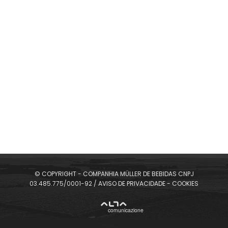
Uma combinação arretada pra refrescar com
bastante sabor. Já provou essa delícia?
SELECIONE SEU IDIOMA
Drink zum zum com 51 Mel
Quem aí também vai preparar?
© COPYRIGHT - COMPANHIA MÜLLER DE BEBIDAS CNPJ
03.485.775/0001-92 /
AVISO DE PRIVACIDADE
-
COOKIES
ALTA
comunicazione