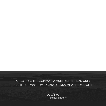
Quando a vontade é preparar um drink leve,
refrescante e cheio de sabor, a Limonada Cremosa
com Cachaça 51 é uma excelente escolha. Fácil de
fazer e com poucos ingredientes, ela combina a acidez
do limão siciliano com a suavidade do leite
condensado, criando um equilíbrio perfeito para quem
aprecia um coquetel cremoso e irresistível.
SELECIONE SEU IDIOMA
© COPYRIGHT - COMPANHIA MÜLLER DE BEBIDAS CNPJ
03.485.775/0001-92 /
AVISO DE PRIVACIDADE
-
COOKIES
ALTA
comunicazione
Cachaça Sour Doce de Leite: uma