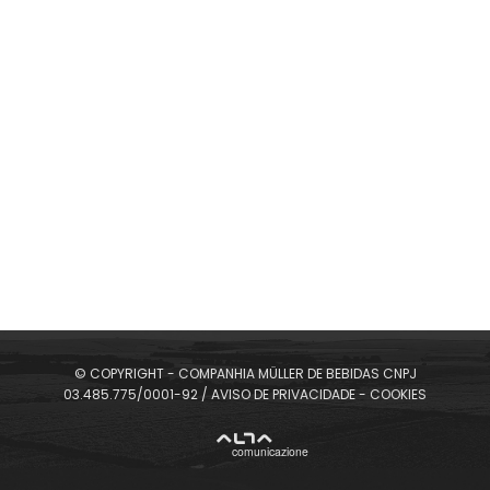
SELECIONE SEU IDIOMA
INGREDIENTES:
350 ml de Cachaça 51
1 pitaya roxa
© COPYRIGHT - COMPANHIA MÜLLER DE BEBIDAS CNPJ
03.485.775/0001-92 /
AVISO DE PRIVACIDADE
-
COOKIES
4 limões grandes
1 maracujá grande
ALTA
Açúcar à gosto
comunicazione
Gelo à vontade